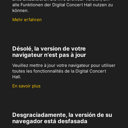
alle Funktionen der Digital Concert Hall nutzen zu
können.
Mehr erfahren
Désolé, la version de votre
navigateur n’est pas à jour
Veuillez mettre à jour votre navigateur pour utiliser
toutes les fonctionnalités de la Digital Concert
Hall.
En savoir plus
Desgraciadamente, la versión de su
navegador está desfasada