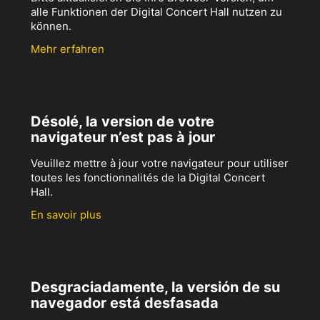
alle Funktionen der Digital Concert Hall nutzen zu
können.
Mehr erfahren
Désolé, la version de votre
navigateur n’est pas à jour
Veuillez mettre à jour votre navigateur pour utiliser
toutes les fonctionnalités de la Digital Concert
Hall.
En savoir plus
Desgraciadamente, la versión de su
navegador está desfasada