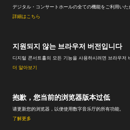
デジタル・コンサートホールの全ての機能をご利用いた
詳細はこちら
지원되지 않는 브라우저 버전입니다
디지털 콘서트홀의 모든 기능을 사용하시려면 브라우저 
더 알아보기
抱歉，您当前的浏览器版本过低
请更新您的浏览器，以便使用数字音乐厅的所有功能。
了解更多