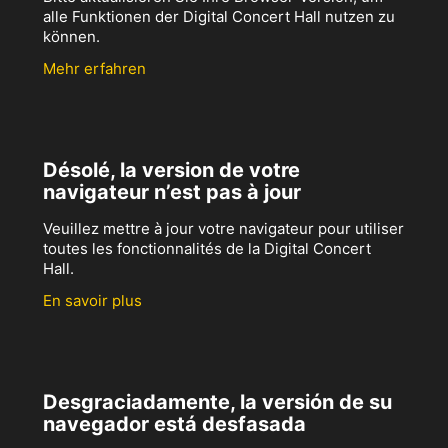
alle Funktionen der Digital Concert Hall nutzen zu
können.
Mehr erfahren
Désolé, la version de votre
navigateur n’est pas à jour
Veuillez mettre à jour votre navigateur pour utiliser
toutes les fonctionnalités de la Digital Concert
Hall.
En savoir plus
Desgraciadamente, la versión de su
navegador está desfasada