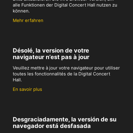
alle Funktionen der Digital Concert Hall nutzen zu
können.
Mehr erfahren
Désolé, la version de votre
navigateur n’est pas à jour
Veuillez mettre à jour votre navigateur pour utiliser
toutes les fonctionnalités de la Digital Concert
Hall.
En savoir plus
Desgraciadamente, la versión de su
navegador está desfasada