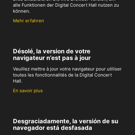
alle Funktionen der Digital Concert Hall nutzen zu
können.
Mehr erfahren
Désolé, la version de votre
navigateur n’est pas à jour
Veuillez mettre à jour votre navigateur pour utiliser
toutes les fonctionnalités de la Digital Concert
Hall.
En savoir plus
Desgraciadamente, la versión de su
navegador está desfasada