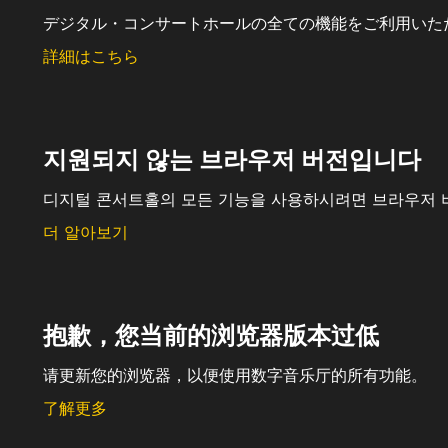
デジタル・コンサートホールの全ての機能をご利用いた
詳細はこちら
지원되지 않는 브라우저 버전입니다
디지털 콘서트홀의 모든 기능을 사용하시려면 브라우저 
더 알아보기
抱歉，您当前的浏览器版本过低
请更新您的浏览器，以便使用数字音乐厅的所有功能。
了解更多