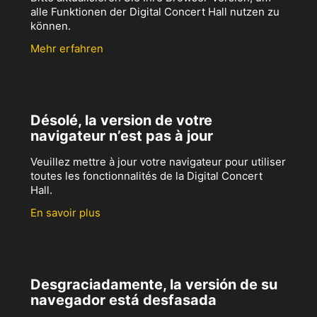
alle Funktionen der Digital Concert Hall nutzen zu
können.
Mehr erfahren
Désolé, la version de votre
navigateur n’est pas à jour
Veuillez mettre à jour votre navigateur pour utiliser
toutes les fonctionnalités de la Digital Concert
Hall.
En savoir plus
Desgraciadamente, la versión de su
navegador está desfasada