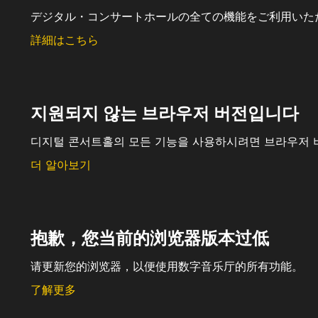
デジタル・コンサートホールの全ての機能をご利用いた
詳細はこちら
지원되지 않는 브라우저 버전입니다
디지털 콘서트홀의 모든 기능을 사용하시려면 브라우저 
더 알아보기
抱歉，您当前的浏览器版本过低
请更新您的浏览器，以便使用数字音乐厅的所有功能。
了解更多