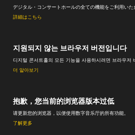
デジタル・コンサートホールの全ての機能をご利用いた
詳細はこちら
지원되지 않는 브라우저 버전입니다
디지털 콘서트홀의 모든 기능을 사용하시려면 브라우저 
더 알아보기
抱歉，您当前的浏览器版本过低
请更新您的浏览器，以便使用数字音乐厅的所有功能。
了解更多