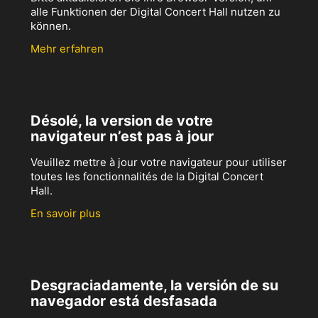
alle Funktionen der Digital Concert Hall nutzen zu
können.
Mehr erfahren
Désolé, la version de votre
navigateur n’est pas à jour
Veuillez mettre à jour votre navigateur pour utiliser
toutes les fonctionnalités de la Digital Concert
Hall.
En savoir plus
Desgraciadamente, la versión de su
navegador está desfasada