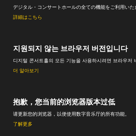
デジタル・コンサートホールの全ての機能をご利用いた
詳細はこちら
지원되지 않는 브라우저 버전입니다
디지털 콘서트홀의 모든 기능을 사용하시려면 브라우저 
더 알아보기
抱歉，您当前的浏览器版本过低
请更新您的浏览器，以便使用数字音乐厅的所有功能。
了解更多