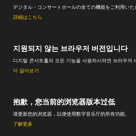
デジタル・コンサートホールの全ての機能をご利用いた
詳細はこちら
지원되지 않는 브라우저 버전입니다
디지털 콘서트홀의 모든 기능을 사용하시려면 브라우저 
더 알아보기
抱歉，您当前的浏览器版本过低
请更新您的浏览器，以便使用数字音乐厅的所有功能。
了解更多