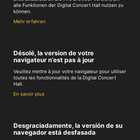
alle Funktionen der Digital Concert Hall nutzen zu
können.
Mehr erfahren
Désolé, la version de votre
navigateur n’est pas à jour
Veuillez mettre à jour votre navigateur pour utiliser
toutes les fonctionnalités de la Digital Concert
Hall.
En savoir plus
Desgraciadamente, la versión de su
navegador está desfasada