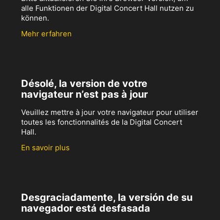
alle Funktionen der Digital Concert Hall nutzen zu
können.
Mehr erfahren
Désolé, la version de votre
navigateur n’est pas à jour
Veuillez mettre à jour votre navigateur pour utiliser
toutes les fonctionnalités de la Digital Concert
Hall.
En savoir plus
Desgraciadamente, la versión de su
navegador está desfasada