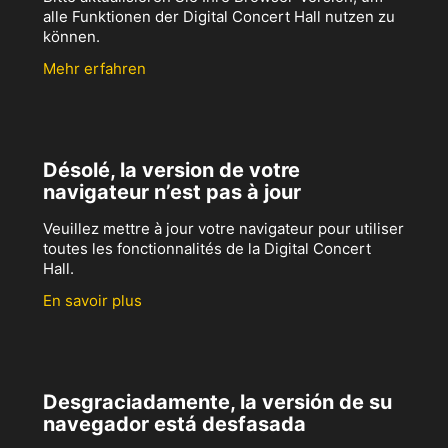
alle Funktionen der Digital Concert Hall nutzen zu
können.
Mehr erfahren
Désolé, la version de votre
navigateur n’est pas à jour
Veuillez mettre à jour votre navigateur pour utiliser
toutes les fonctionnalités de la Digital Concert
Hall.
En savoir plus
Desgraciadamente, la versión de su
navegador está desfasada