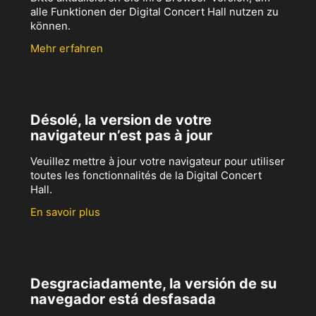
alle Funktionen der Digital Concert Hall nutzen zu
können.
Mehr erfahren
Désolé, la version de votre
navigateur n’est pas à jour
Veuillez mettre à jour votre navigateur pour utiliser
toutes les fonctionnalités de la Digital Concert
Hall.
En savoir plus
Desgraciadamente, la versión de su
navegador está desfasada