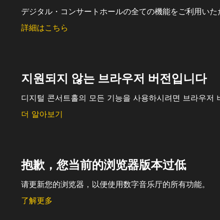
デジタル・コンサートホールの全ての機能をご利用いた
詳細はこちら
지원되지 않는 브라우저 버전입니다
디지털 콘서트홀의 모든 기능을 사용하시려면 브라우저 
더 알아보기
抱歉，您当前的浏览器版本过低
请更新您的浏览器，以便使用数字音乐厅的所有功能。
了解更多