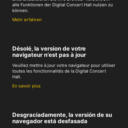
alle Funktionen der Digital Concert Hall nutzen zu
können.
Mehr erfahren
Désolé, la version de votre
navigateur n’est pas à jour
Veuillez mettre à jour votre navigateur pour utiliser
toutes les fonctionnalités de la Digital Concert
Hall.
En savoir plus
Desgraciadamente, la versión de su
navegador está desfasada