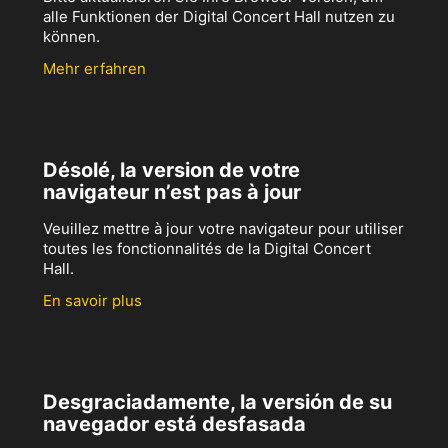
alle Funktionen der Digital Concert Hall nutzen zu
können.
Mehr erfahren
Désolé, la version de votre
navigateur n’est pas à jour
Veuillez mettre à jour votre navigateur pour utiliser
toutes les fonctionnalités de la Digital Concert
Hall.
En savoir plus
Desgraciadamente, la versión de su
navegador está desfasada