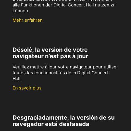
alle Funktionen der Digital Concert Hall nutzen zu
können.
Mehr erfahren
Désolé, la version de votre
navigateur n’est pas à jour
Veuillez mettre à jour votre navigateur pour utiliser
toutes les fonctionnalités de la Digital Concert
Hall.
En savoir plus
Desgraciadamente, la versión de su
navegador está desfasada