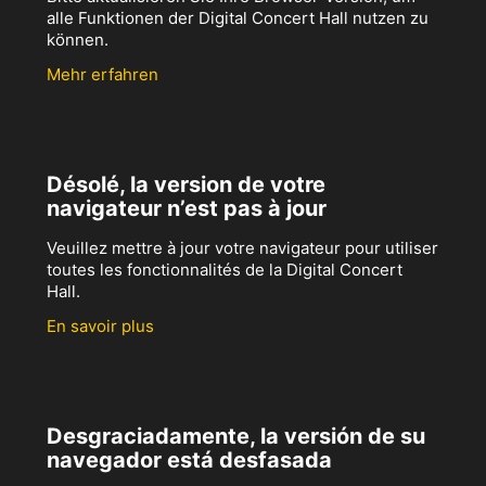
alle Funktionen der Digital Concert Hall nutzen zu
können.
Mehr erfahren
Désolé, la version de votre
navigateur n’est pas à jour
Veuillez mettre à jour votre navigateur pour utiliser
toutes les fonctionnalités de la Digital Concert
Hall.
En savoir plus
Desgraciadamente, la versión de su
navegador está desfasada