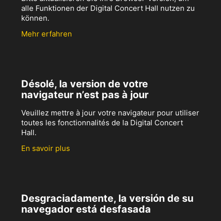
alle Funktionen der Digital Concert Hall nutzen zu
können.
Mehr erfahren
Désolé, la version de votre
navigateur n’est pas à jour
Veuillez mettre à jour votre navigateur pour utiliser
toutes les fonctionnalités de la Digital Concert
Hall.
En savoir plus
Desgraciadamente, la versión de su
navegador está desfasada