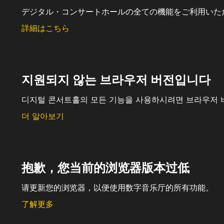
デジタル・コンサートホールの全ての機能をご利用いた
詳細はこちら
지원되지 않는 브라우저 버전입니다
디지털 콘서트홀의 모든 기능을 사용하시려면 브라우저 
더 알아보기
抱歉，您当前的浏览器版本过低
请更新您的浏览器，以便使用数字音乐厅的所有功能。
了解更多