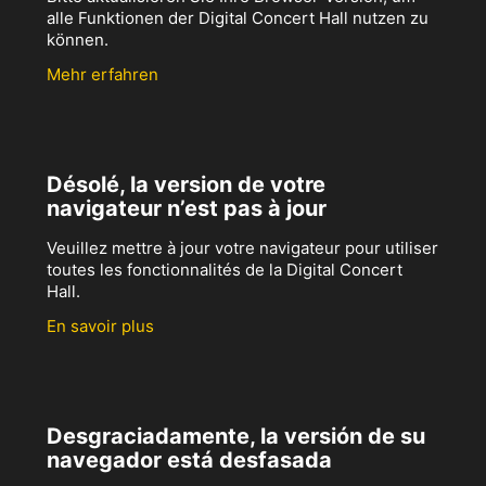
alle Funktionen der Digital Concert Hall nutzen zu
können.
Mehr erfahren
Désolé, la version de votre
navigateur n’est pas à jour
Veuillez mettre à jour votre navigateur pour utiliser
toutes les fonctionnalités de la Digital Concert
Hall.
En savoir plus
Desgraciadamente, la versión de su
navegador está desfasada