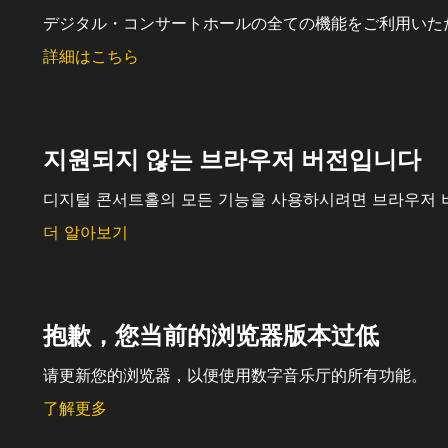
デジタル・コンサートホールの全ての機能をご利用いた
詳細はこちら
지원되지 않는 브라우저 버전입니다
디지털 콘서트홀의 모든 기능을 사용하시려면 브라우저 
더 알아보기
抱歉，您当前的浏览器版本过低
请更新您的浏览器，以便使用数字音乐厅的所有功能。
了解更多