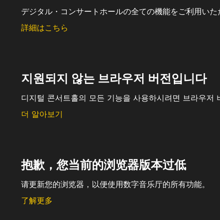
デジタル・コンサートホールの全ての機能をご利用いた
詳細はこちら
지원되지 않는 브라우저 버전입니다
디지털 콘서트홀의 모든 기능을 사용하시려면 브라우저 
더 알아보기
抱歉，您当前的浏览器版本过低
请更新您的浏览器，以便使用数字音乐厅的所有功能。
了解更多