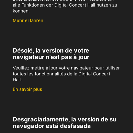
alle Funktionen der Digital Concert Hall nutzen zu
können.
Mehr erfahren
Désolé, la version de votre
navigateur n’est pas à jour
Veuillez mettre à jour votre navigateur pour utiliser
toutes les fonctionnalités de la Digital Concert
Hall.
En savoir plus
Desgraciadamente, la versión de su
navegador está desfasada