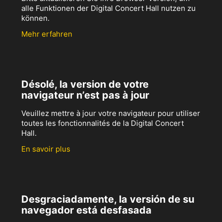
alle Funktionen der Digital Concert Hall nutzen zu
können.
Mehr erfahren
Désolé, la version de votre
navigateur n’est pas à jour
Veuillez mettre à jour votre navigateur pour utiliser
toutes les fonctionnalités de la Digital Concert
Hall.
En savoir plus
Desgraciadamente, la versión de su
navegador está desfasada