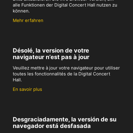
alle Funktionen der Digital Concert Hall nutzen zu
können.
Mehr erfahren
Désolé, la version de votre
navigateur n’est pas à jour
Veuillez mettre à jour votre navigateur pour utiliser
toutes les fonctionnalités de la Digital Concert
Hall.
En savoir plus
Desgraciadamente, la versión de su
navegador está desfasada