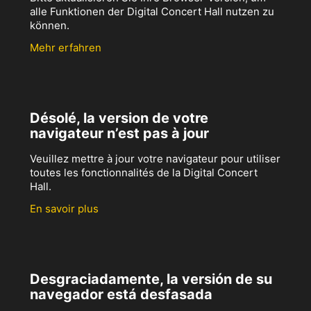
alle Funktionen der Digital Concert Hall nutzen zu
können.
Mehr erfahren
Désolé, la version de votre
navigateur n’est pas à jour
Veuillez mettre à jour votre navigateur pour utiliser
toutes les fonctionnalités de la Digital Concert
Hall.
En savoir plus
Desgraciadamente, la versión de su
navegador está desfasada