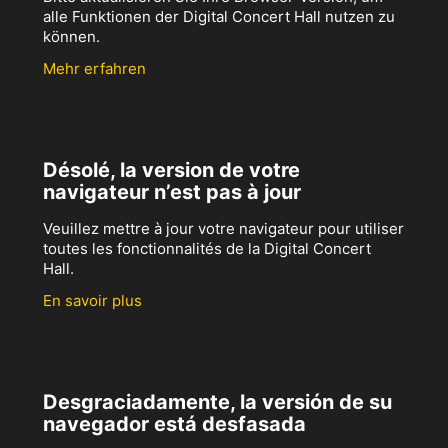
alle Funktionen der Digital Concert Hall nutzen zu
können.
Mehr erfahren
Désolé, la version de votre
navigateur n’est pas à jour
Veuillez mettre à jour votre navigateur pour utiliser
toutes les fonctionnalités de la Digital Concert
Hall.
En savoir plus
Desgraciadamente, la versión de su
navegador está desfasada