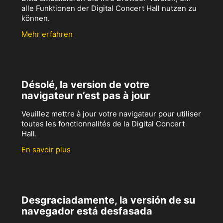
alle Funktionen der Digital Concert Hall nutzen zu
können.
Mehr erfahren
Désolé, la version de votre
navigateur n’est pas à jour
Veuillez mettre à jour votre navigateur pour utiliser
toutes les fonctionnalités de la Digital Concert
Hall.
En savoir plus
Desgraciadamente, la versión de su
navegador está desfasada