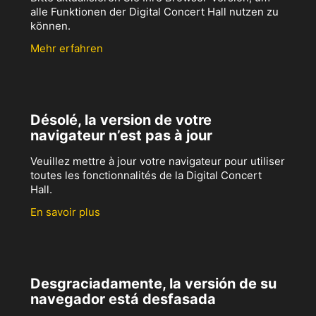
alle Funktionen der Digital Concert Hall nutzen zu
können.
Mehr erfahren
Désolé, la version de votre
navigateur n’est pas à jour
Veuillez mettre à jour votre navigateur pour utiliser
toutes les fonctionnalités de la Digital Concert
Hall.
En savoir plus
Desgraciadamente, la versión de su
navegador está desfasada