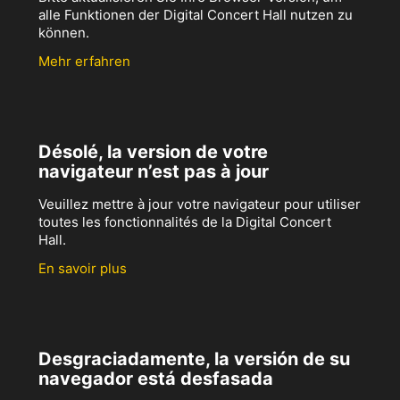
alle Funktionen der Digital Concert Hall nutzen zu
können.
Mehr erfahren
Désolé, la version de votre
navigateur n’est pas à jour
Veuillez mettre à jour votre navigateur pour utiliser
toutes les fonctionnalités de la Digital Concert
Hall.
En savoir plus
Desgraciadamente, la versión de su
navegador está desfasada