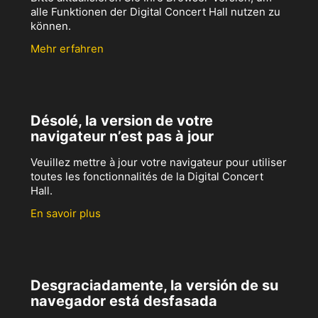
alle Funktionen der Digital Concert Hall nutzen zu
können.
Mehr erfahren
Désolé, la version de votre
navigateur n’est pas à jour
Veuillez mettre à jour votre navigateur pour utiliser
toutes les fonctionnalités de la Digital Concert
Hall.
En savoir plus
Desgraciadamente, la versión de su
navegador está desfasada