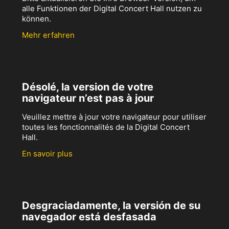
alle Funktionen der Digital Concert Hall nutzen zu
können.
Mehr erfahren
Désolé, la version de votre
navigateur n’est pas à jour
Veuillez mettre à jour votre navigateur pour utiliser
toutes les fonctionnalités de la Digital Concert
Hall.
En savoir plus
Desgraciadamente, la versión de su
navegador está desfasada