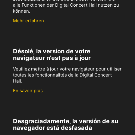
alle Funktionen der Digital Concert Hall nutzen zu
können.
Mehr erfahren
Désolé, la version de votre
navigateur n’est pas à jour
Veuillez mettre à jour votre navigateur pour utiliser
toutes les fonctionnalités de la Digital Concert
Hall.
En savoir plus
Desgraciadamente, la versión de su
navegador está desfasada