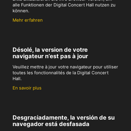
alle Funktionen der Digital Concert Hall nutzen zu
können.
Mehr erfahren
Désolé, la version de votre
navigateur n’est pas à jour
Veuillez mettre à jour votre navigateur pour utiliser
toutes les fonctionnalités de la Digital Concert
Hall.
En savoir plus
Desgraciadamente, la versión de su
navegador está desfasada