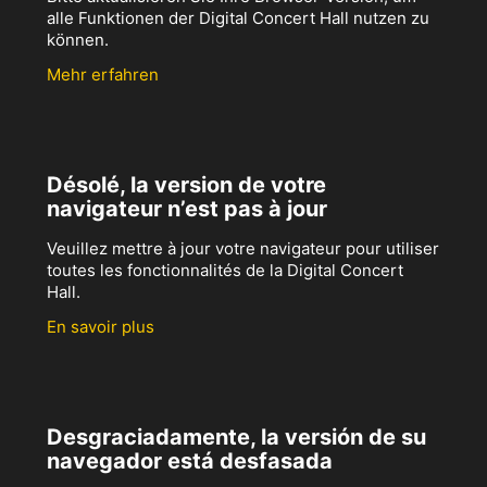
alle Funktionen der Digital Concert Hall nutzen zu
können.
Mehr erfahren
Désolé, la version de votre
navigateur n’est pas à jour
Veuillez mettre à jour votre navigateur pour utiliser
toutes les fonctionnalités de la Digital Concert
Hall.
En savoir plus
Desgraciadamente, la versión de su
navegador está desfasada