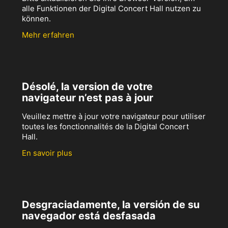
alle Funktionen der Digital Concert Hall nutzen zu
können.
Mehr erfahren
Désolé, la version de votre
navigateur n’est pas à jour
Veuillez mettre à jour votre navigateur pour utiliser
toutes les fonctionnalités de la Digital Concert
Hall.
En savoir plus
Desgraciadamente, la versión de su
navegador está desfasada