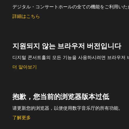
デジタル・コンサートホールの全ての機能をご利用いた
詳細はこちら
지원되지 않는 브라우저 버전입니다
디지털 콘서트홀의 모든 기능을 사용하시려면 브라우저 
더 알아보기
抱歉，您当前的浏览器版本过低
请更新您的浏览器，以便使用数字音乐厅的所有功能。
了解更多