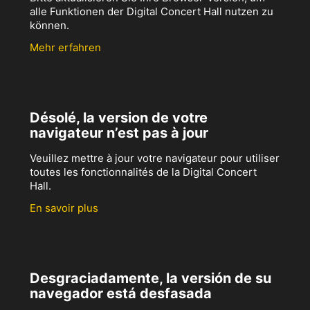
alle Funktionen der Digital Concert Hall nutzen zu
können.
Mehr erfahren
Désolé, la version de votre
navigateur n’est pas à jour
Veuillez mettre à jour votre navigateur pour utiliser
toutes les fonctionnalités de la Digital Concert
Hall.
En savoir plus
Desgraciadamente, la versión de su
navegador está desfasada