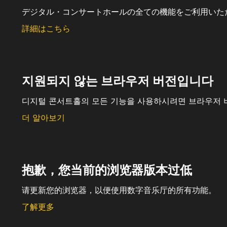
デジタル・コンサートホールの全ての機能をご利用いた
詳細はこちら
지원되지 않는 브라우저 버전입니다
디지털 콘서트홀의 모든 기능을 사용하시려면 브라우저 
더 알아보기
抱歉，您当前的浏览器版本过低
请更新您的浏览器，以便使用数字音乐厅的所有功能。
了解更多