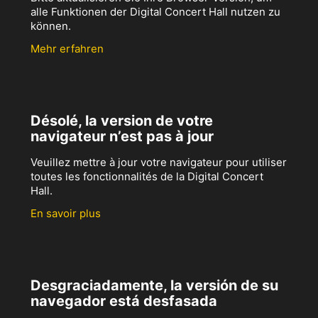
alle Funktionen der Digital Concert Hall nutzen zu
können.
Mehr erfahren
Désolé, la version de votre
navigateur n’est pas à jour
Veuillez mettre à jour votre navigateur pour utiliser
toutes les fonctionnalités de la Digital Concert
Hall.
En savoir plus
Desgraciadamente, la versión de su
navegador está desfasada