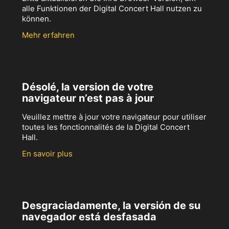
alle Funktionen der Digital Concert Hall nutzen zu
können.
Mehr erfahren
Désolé, la version de votre
navigateur n’est pas à jour
Veuillez mettre à jour votre navigateur pour utiliser
toutes les fonctionnalités de la Digital Concert
Hall.
En savoir plus
Desgraciadamente, la versión de su
navegador está desfasada