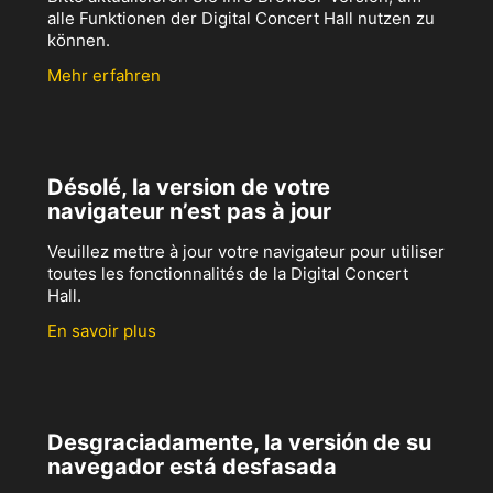
alle Funktionen der Digital Concert Hall nutzen zu
können.
Mehr erfahren
Désolé, la version de votre
navigateur n’est pas à jour
Veuillez mettre à jour votre navigateur pour utiliser
toutes les fonctionnalités de la Digital Concert
Hall.
En savoir plus
Desgraciadamente, la versión de su
navegador está desfasada