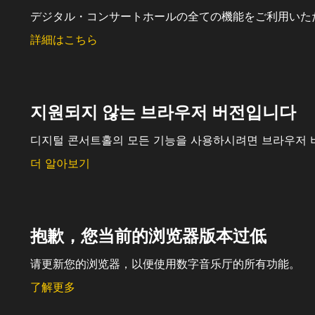
デジタル・コンサートホールの全ての機能をご利用いた
詳細はこちら
지원되지 않는 브라우저 버전입니다
디지털 콘서트홀의 모든 기능을 사용하시려면 브라우저 
더 알아보기
抱歉，您当前的浏览器版本过低
请更新您的浏览器，以便使用数字音乐厅的所有功能。
了解更多