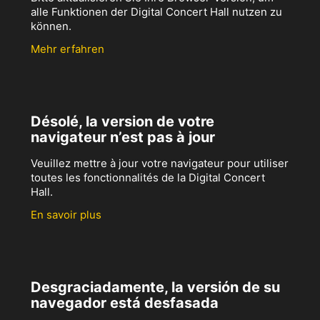
alle Funktionen der Digital Concert Hall nutzen zu
können.
Mehr erfahren
Désolé, la version de votre
navigateur n’est pas à jour
Veuillez mettre à jour votre navigateur pour utiliser
toutes les fonctionnalités de la Digital Concert
Hall.
En savoir plus
Desgraciadamente, la versión de su
navegador está desfasada