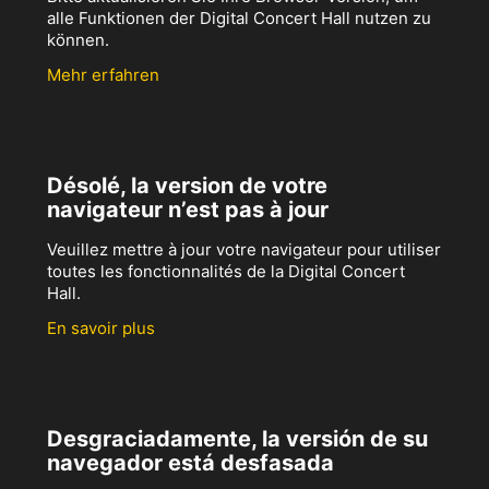
alle Funktionen der Digital Concert Hall nutzen zu
können.
Mehr erfahren
Désolé, la version de votre
navigateur n’est pas à jour
Veuillez mettre à jour votre navigateur pour utiliser
toutes les fonctionnalités de la Digital Concert
Hall.
En savoir plus
Desgraciadamente, la versión de su
navegador está desfasada